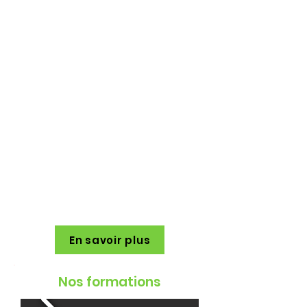
proposent des solutions
innovantes qui viennent
répondre à des besoins
spécifiques, afin que ces
solutions aient un impact
significatif. Des solutions
innovantes qui sont adaptées à
l'Afrique et au reste du monde.
Nous nous mettons au défi
chaque jour de fournir une
technologie de pointe en faisant
preuve d'agilité, d'innovation et
de créativité.
En savoir plus
Nos formations