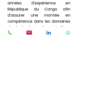
années d'expérience en
République du Congo afin
d'assurer une montée en
compétence dans les domaines
des technologies de pointe. Nous
faisons du partage
d'expériences la clé de
l'apprentissage direct en
établissant des liens entre les
participants et les experts dans
différents domaines.
En savoir plus
Contactez-nous