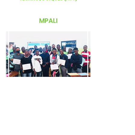
MPALI
Les Ateliers techniques
regroupent tous les métiers liés à
la technique, à savoir: Métiers du
pétrole, Métiers industriels…
Les Ateliers Technologiques sont
des partages de compétences
dans les domaines des nouvelles