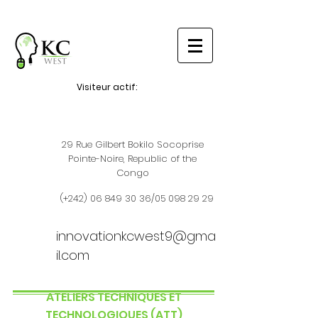
Visiteur actif:
29 Rue Gilbert Bokilo Socoprise
Pointe-Noire, Republic of the
Congo
(+242)
06 849 30 36
/05
098 29 29
innovationkcwest9@gma
il.com
ATELIERS TECHNIQUES ET
TECHNOLOGIQUES (ATT)